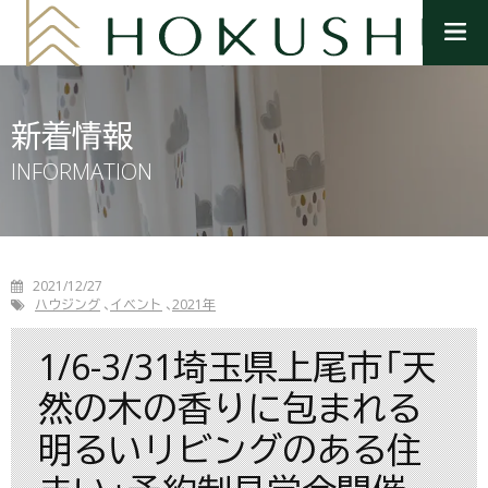
メ
ニ
ュ
ー
を
新着情報
開
く
INFORMATION
2021/12/27
ハウジング
イベント
2021年
1/6-3/31埼玉県上尾市「天
然の木の香りに包まれる
明るいリビングのある住