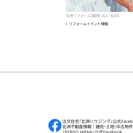
北洲リフォーム【盛岡・北上・仙台】
リフォームイベント情報
フッター
注文住宅『北洲ハウジング』公式Faceb
北洲不動産情報｜建売・土地・中古物件Fa
『PERGO JAPAN』公式Facebook