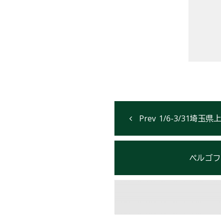
1/6-3/31
ぺルゴフ