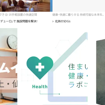
゙きる! お手軽設置の快適空間
健康・快適に暮らせる 持続可能な未来を。
デューロ』で 施設問題を解決！
北洲のSDGs