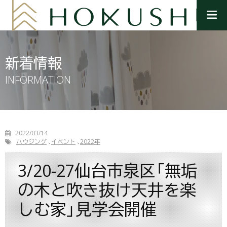
メ
ニ
ュ
ー
を
新着情報
開
く
INFORMATION
2022/03/14
ハウジング
イベント
2022年
3/20-27仙台市泉区「無垢
の木と吹き抜け天井を楽
しむ家」見学会開催