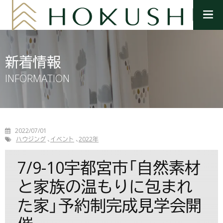
メ
ニ
ュ
ー
を
新着情報
開
く
INFORMATION
2022/07/01
ハウジング
イベント
2022年
7/9-10宇都宮市「自然素材
と家族の温もりに包まれ
た家」予約制完成見学会開