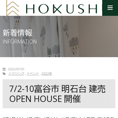
メ
ニ
ュ
ー
を
新着情報
開
く
INFORMATION
2022/07/01
ハウジング
イベント
2022年
7/2-10富谷市 明石台 建売
OPEN HOUSE 開催