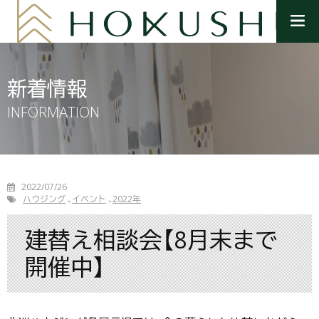
メ
ニ
ュ
ー
を
新着情報
開
く
INFORMATION
2022/07/26
ハウジング
イベント
2022年
建替え相談会【8月末まで
開催中】