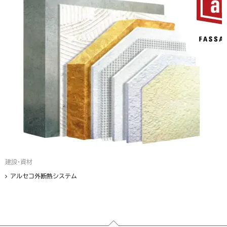
建設・資材
アルセコ外断熱システム
フッター