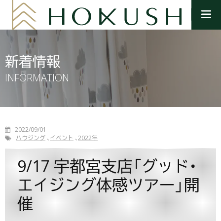
メ
ニ
ュ
ー
を
新着情報
開
く
INFORMATION
2022/09/01
ハウジング
イベント
2022年
9/17 宇都宮支店「グッド・
エイジング体感ツアー」開
催