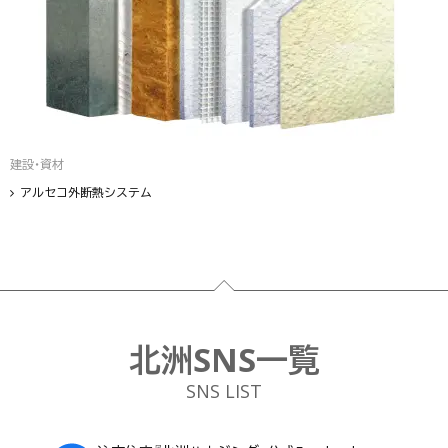
建設・資材
アルセコ外断熱システム
フッター
北洲SNS一覧
SNS LIST