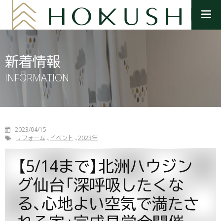
メ
ニ
ュ
ー
を
新着情報
開
く
INFORMATION
2023/04/15
リフォーム
イベント
2023年
【5/14まで】北洲ハウジン
グ仙台「深呼吸したくな
る、心地よい空気で満たさ