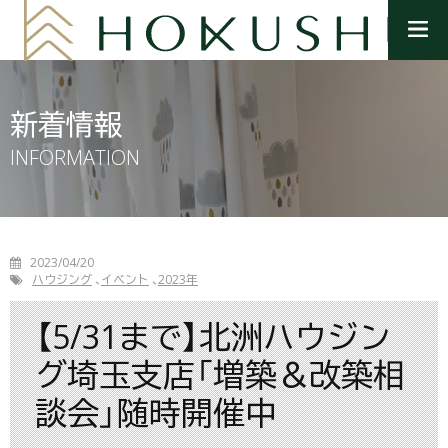
メ
ニ
ュ
ー
を
新着情報
開
く
INFORMATION
2023/04/20
ハウジング
イベント
2023年
【5/31まで】北洲ハウジン
グ埼玉支店「増築＆改築相
談会」随時開催中