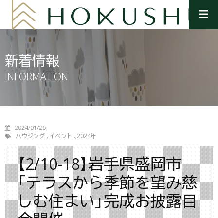
メ
ニ
ュ
ー
を
新着情報
開
く
INFORMATION
2024/01/26
ハウジング
イベント
2024年
【2/10-18】岩手県盛岡市
「テラスから季節を望み慈
しむ住まい」完成お披露目