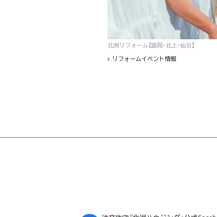
北洲リフォーム【盛岡・北上・仙台】
リフォームイベント情報
フッター