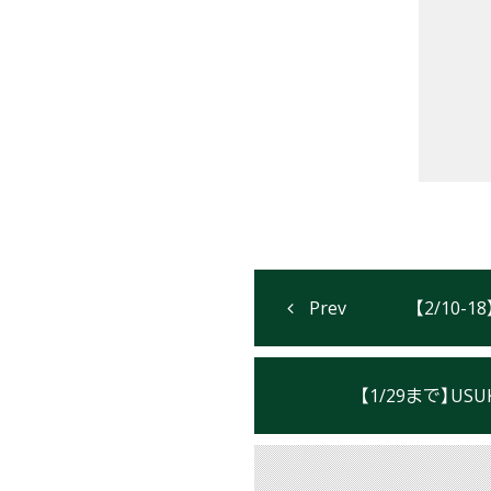
【2/10
【1/29まで】