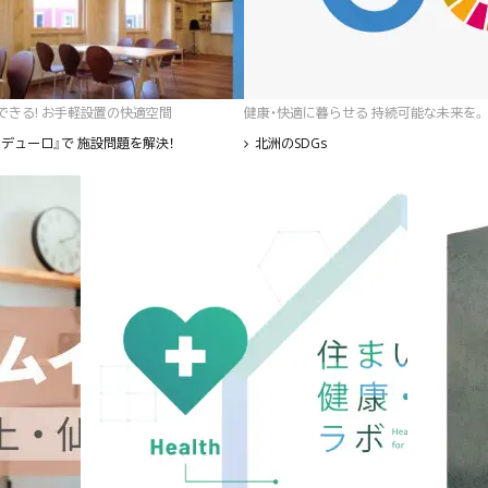
゙きる! お手軽設置の快適空間
健康・快適に暮らせる 持続可能な未来を。
デューロ』で 施設問題を解決！
北洲のSDGs