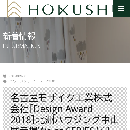
メ
ニ
ュ
ー
を
新着情報
開
く
INFORMATION
2018/09/21
ハウジング
ニュース
2018年
名古屋モザイク工業株式
会社［Design Award
2018］北洲ハウジング中山