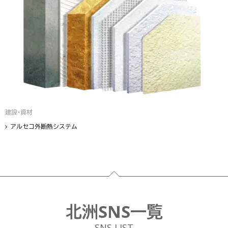
建設・資材
アルセコ外断熱システム
フッター
北洲SNS一覧
SNS LIST