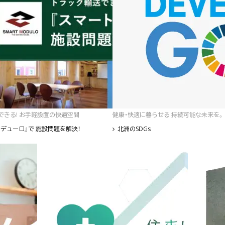
゙きる! お手軽設置の快適空間
健康・快適に暮らせる 持続可能な未来を。
デューロ』で 施設問題を解決！
北洲のSDGs