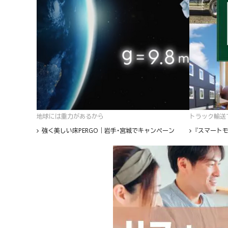
地球には重力があるから
トラック輸送て
強く美しい床PERGO｜岩手・宮城でキャンペーン
『スマートモ