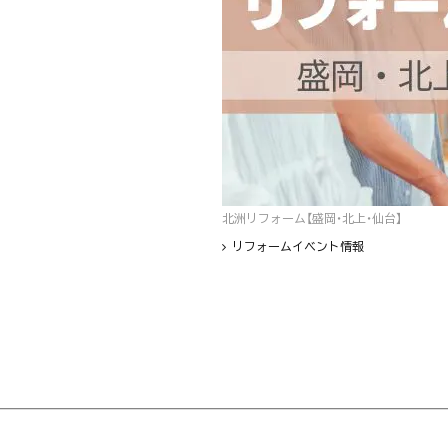
北洲リフォーム【盛岡・北上・仙台】
リフォームイベント情報
フッター