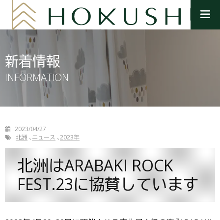
メ
ニ
ュ
ー
を
新着情報
開
く
INFORMATION
2023/04/27
北洲
ニュース
2023年
北洲はARABAKI ROCK
FEST.23に協賛しています