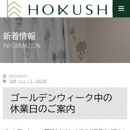
メ
ニ
ュ
ー
を
新着情報
開
く
INFORMATION
2023/04/27
北洲
ニュース
2023年
ゴールデンウィーク中の
休業日のご案内