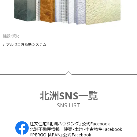
建設・資材
アルセコ外断熱システム
フッター
北洲SNS一覧
SNS LIST
注文住宅『北洲ハウジング』公式Facebook
北洲不動産情報｜建売・土地・中古物件Facebook
『PERGO JAPAN』公式Facebook