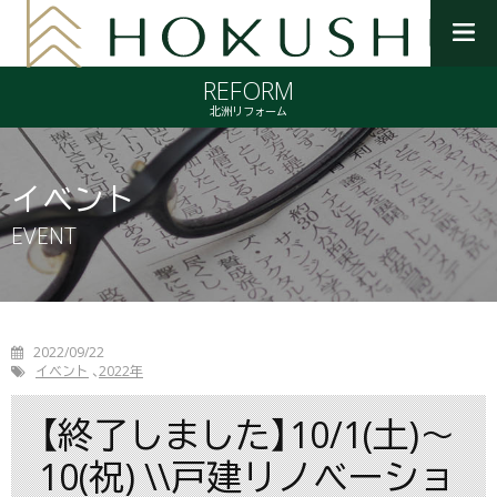
メ
ニ
REFORM
ュ
ー
北洲リフォーム
を
開
く
イベント
EVENT
2022/09/22
イベント
2022年
【終了しました】10/1(土)～
10(祝) \\戸建リノべーショ