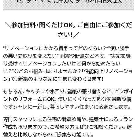
＼参加無料・聞くだけOK。ご自由にご参加くだ
さい！／
‟リノベーションにかかる費用ってどのくらい？”‟使い勝手
の悪い間取りを変えたい”‟耐震や断熱など不安…”‟実家を譲
り受けてリノベーションしたいけど何から始めたらい
い？”などのお悩みはありませんか？
「性能向上リノベーショ
ン」
で、新築のような家に生まれ変わらせます！
もちろん、キッチンや水回り、壁紙の張り替えなど、
ピンポイ
ントのリフォームもOK
。使いにくくなった部分を
最新設備
でオシャレに一新し、暮らしやすい住まいに変身させます。
専門スタッフによる住宅の
耐震診断
や、
建築士によるプラン
作成
も承りますので、ご希望の方はぜひご相談ください。
建
替えと比較
しながらのご提案も可能です。