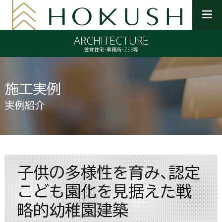
メ
ニ
ARCHITECTURE
ュ
ー
賃貸住宅・事務所・ZEB等
を
開
く
施工実例
実例紹介
子供の多様性を育み、認定
こども園化を見据えた戦
略的幼稚園建築