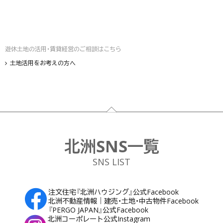
遊休土地の活用・賃貸経営のご相談はこちら
土地活用をお考えの方へ
フッター
北洲SNS一覧
SNS LIST
注文住宅『北洲ハウジング』公式Facebook
北洲不動産情報｜建売・土地・中古物件Facebook
『PERGO JAPAN』公式Facebook
北洲コーポレート公式Instagram