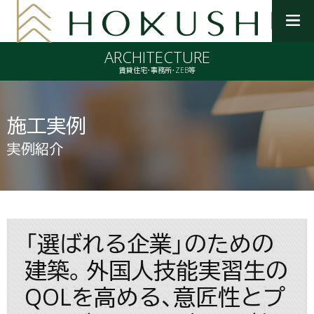
メ
ニ
ARCHITECTURE
ュ
ー
賃貸住宅・事務所・ZEB等
を
開
く
施工実例
実例紹介
「選ばれる企業」のための
建築。外国人技能実習生の
QOLを高める、意匠性とプ