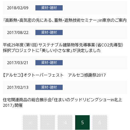
2018/02/09
資材・建材
『高断熱・高気密の先にある、蓄熱・遮熱技術セミナー』in東京のご案内
2017/08/22
資材・建材
平成29年度（第1回）サステナブル建築物等先導事業（省CO2先導型）
採択プロジェクトに「美しい小さな家」が決定しました
2017/03/21
資材・建材
【アルセコ】オクトーバーフェスト アルセコ感謝祭2017
2017/02/13
資材・建材
住宅関連商品の総合展示会「住まいのグッドリビングショーin北上
2017」開催
«
...
4
5
6