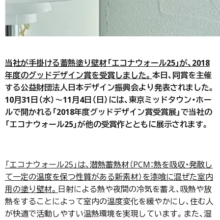
当社が手掛ける蓄熱塗り壁材「エコナウォール25」が、2018
年度のグッドデザイン賞を受賞しました。
本日、同賞を主催
する公益財団法人日本デザイン振興会より発表されました。
10月31日（水）～11月4日（日）には、東京ミッドタウン・ホー
ルで開かれる「2018年度グッドデザイン賞受賞展」で当社の
「エコナウォール25」が他の受賞作とともに展示されます。
「エコナウォール25」は、潜熱蓄熱材（PCM：熱を吸収・発散し
て一定の温度を保つ性質がある新素材）を漆喰に混ぜた室内
用の塗り壁材。
日射による熱や夜間の冷気を蓄え、吸熱や放
熱をすることによって室内の温度変化を緩やかにし、住む人
が快適で活動しやすい温熱環境を実現しています。また、湿