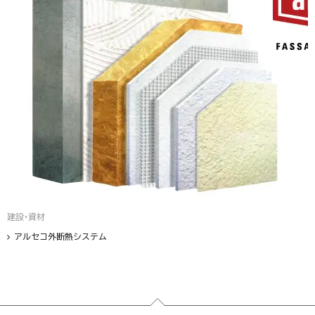
建設・資材
アルセコ外断熱システム
フッター