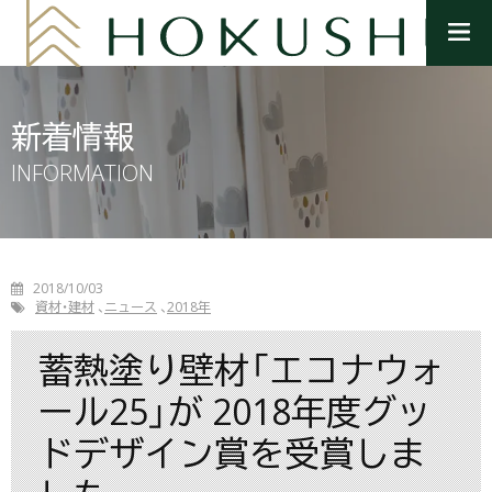
メ
ニ
ュ
ー
を
新着情報
開
く
INFORMATION
2018/10/03
資材・建材
ニュース
2018年
蓄熱塗り壁材「エコナウォ
ール25」が 2018年度グッ
ドデザイン賞を受賞しま