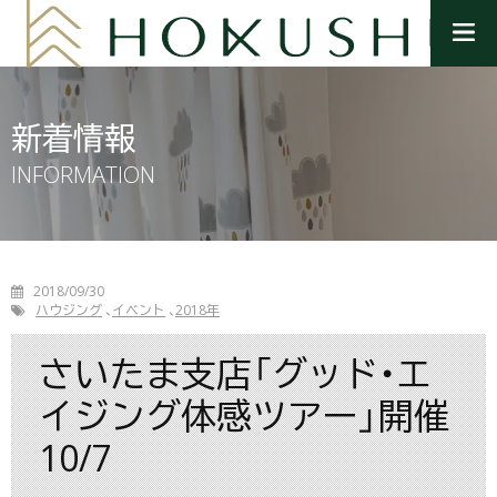
メ
ニ
ュ
ー
を
新着情報
開
く
INFORMATION
2018/09/30
ハウジング
イベント
2018年
さいたま支店「グッド・エ
イジング体感ツアー」開催
10/7