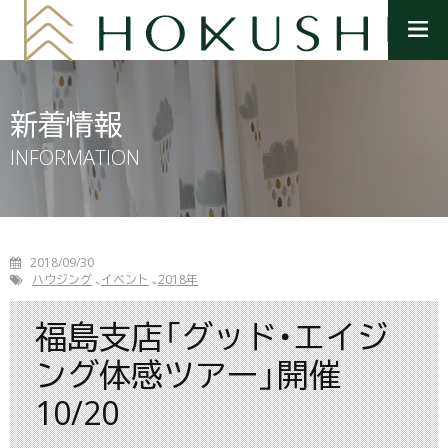
メ
ニ
ュ
ー
を
新着情報
開
く
INFORMATION
2018/09/30
ハウジング
イベント
2018年
福島支店「グッド・エイジ
ング体感ツアー」開催
10/20