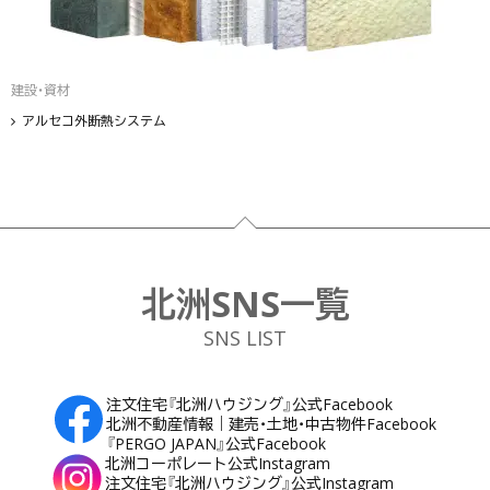
建設・資材
アルセコ外断熱システム
フッター
北洲SNS一覧
SNS LIST
注文住宅『北洲ハウジング』公式Facebook
北洲不動産情報｜建売・土地・中古物件Facebook
『PERGO JAPAN』公式Facebook
北洲コーポレート公式Instagram
注文住宅『北洲ハウジング』公式Instagram