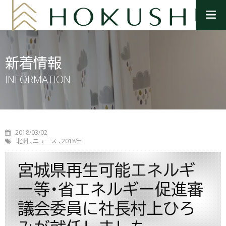
メ
ニ
ュ
ー
を
新着情報
開
く
INFORMATION
2018/03/02
北洲
ニュース
2018年
宮城県再生可能エネルギ
ー等・省エネルギー促進審
議会委員に社長村上ひろ