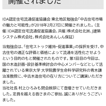
開催されました
IDA認定住宅流通促進協議会 東北地区勉強会「中古住宅市場
の魅力と可能性」が2018年2月27日に開催されました。（主
催：IDA認定住宅流通促進協議会、共催：株式会社北洲、J建築
システム株式会社、株式会社あんしん保証）
当勉強会は、「住宅ストック維持・促進事業」の採択を受け、中
古住宅の適正な評価と価格によって流通を活性化させよう
という目的のもと開催されたものです。第1回目の今回は、
国の木造計画・設計基準検討会の中心メンバーなどとして活
躍されている東京大学 大学院農学生命科学研究科の青木謙
治准教授に、中古木造住宅の在り方についてご講演いただき
ました。
当社社長 村上ひろみも閉会挨拶にて登壇させていただきま
した。定員を越える皆さまのご参加、誠にありがとうござい
ました。