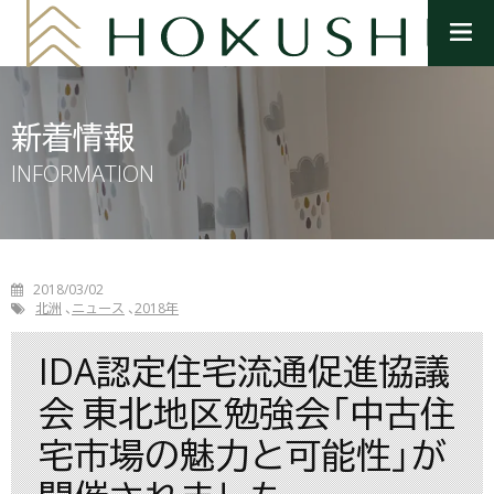
メ
ニ
ュ
ー
を
新着情報
開
く
INFORMATION
2018/03/02
北洲
ニュース
2018年
IDA認定住宅流通促進協議
会 東北地区勉強会「中古住
宅市場の魅力と可能性」が