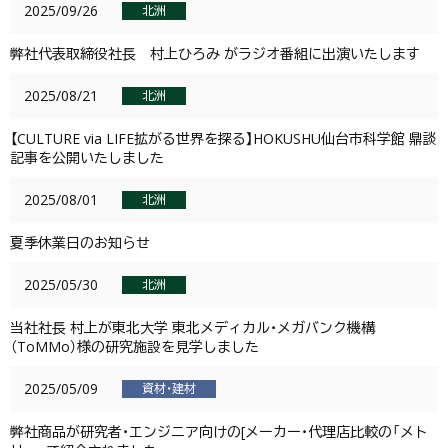
2025/09/26
北洲
弊社代表取締役社長 村上ひろみ がラジオ番組に出演いたします
2025/08/21
北洲
【CULTURE via LIFE拡がる世界を探る】HOKUSHU仙台市科学館 鼎談
記事を公開いたしました
2025/08/01
北洲
夏季休業日のお知らせ
2025/05/30
北洲
当社社長 村上が東北大学 東北メディカル・メガバンク機構
（ToMMo）様の研究施設を見学しました
2025/05/09
資材・建材
弊社商品が研究者・エンジニア向けの[メーカー・代理店比較の「メト