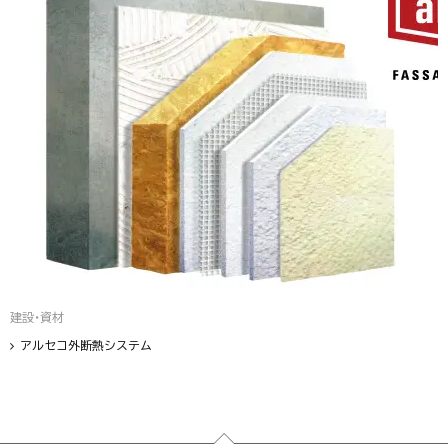
建設・資材
アルセコ外断熱システム
フッター