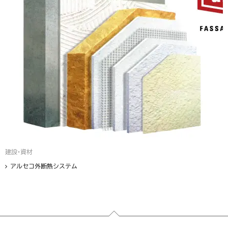
建設・資材
アルセコ外断熱システム
フッター