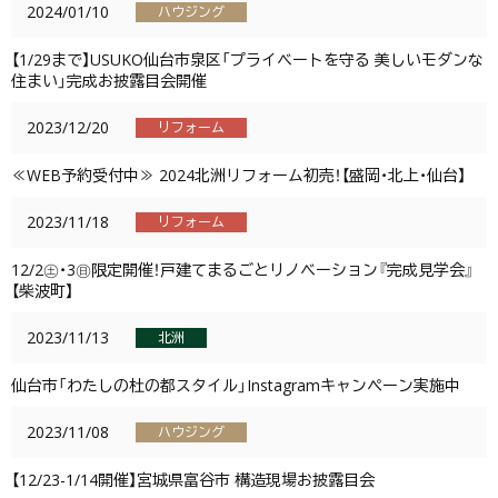
2024/01/10
ハウジング
【1/29まで】USUKO仙台市泉区「プライベートを守る 美しいモダンな
住まい」完成お披露目会開催
2023/12/20
リフォーム
≪WEB予約受付中≫ 2024北洲リフォーム初売！【盛岡・北上・仙台】
2023/11/18
リフォーム
12/2㊏・3㊐限定開催！戸建てまるごとリノベーション『完成見学会』
【柴波町】
2023/11/13
北洲
仙台市「わたしの杜の都スタイル」Instagramキャンペーン実施中
2023/11/08
ハウジング
【12/23-1/14開催】宮城県富谷市 構造現場お披露目会