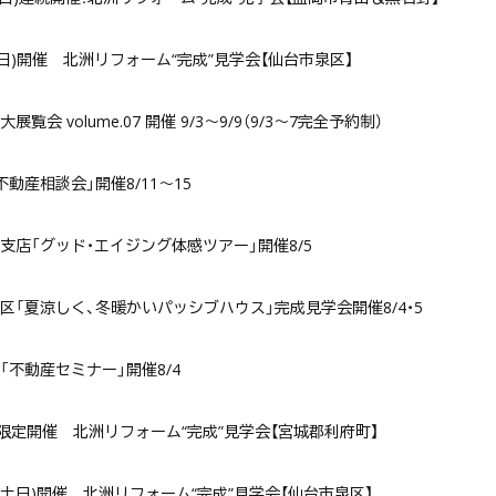
2(土日)開催 北洲リフォーム“完成”見学会【仙台市泉区】
展覧会 volume.07 開催 9/3〜9/9（9/3〜7完全予約制）
不動産相談会」開催8/11〜15
支店「グッド・エイジング体感ツアー」開催8/5
区「夏涼しく、冬暖かいパッシブハウス」完成見学会開催8/4・5
「不動産セミナー」開催8/4
(土)限定開催 北洲リフォーム“完成”見学会【宮城郡利府町】
･15(土日)開催 北洲リフォーム“完成”見学会【仙台市泉区】