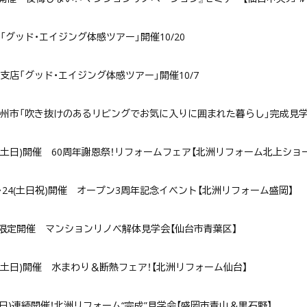
「グッド・エイジング体感ツアー」開催10/20
支店「グッド・エイジング体感ツアー」開催10/7
州市「吹き抜けのあるリビングでお気に入りに囲まれた暮らし」完成見学会開催
･23(土日)開催 60周年謝恩祭！リフォームフェア【北洲リフォーム北上ショ
･23･24(土日祝)開催 オープン3周年記念イベント【北洲リフォーム盛岡】
(日)限定開催 マンションリノベ解体見学会【仙台市青葉区】
･16(土日)開催 水まわり＆断熱フェア！【北洲リフォーム仙台】
9(土日)連続開催！北洲リフォーム“完成”見学会【盛岡市青山＆黒石野】