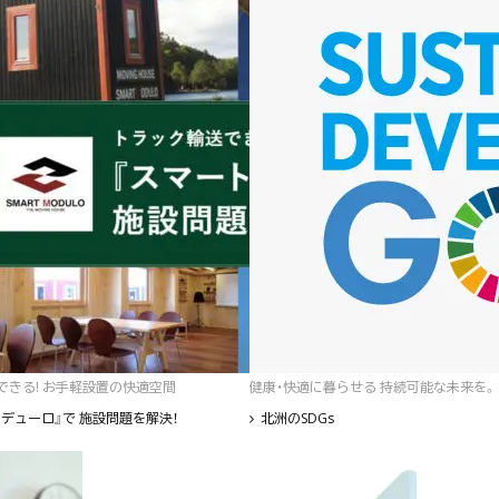
゙きる! お手軽設置の快適空間
健康・快適に暮らせる 持続可能な未来を。
デューロ』で 施設問題を解決！
北洲のSDGs