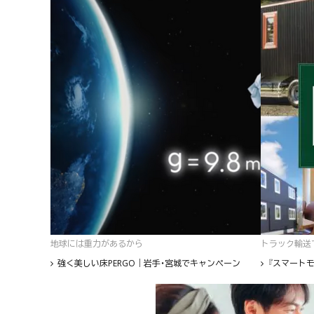
地球には重力があるから
トラック輸送て
強く美しい床PERGO｜岩手・宮城でキャンペーン
『スマートモ