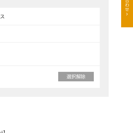
ス
選択解除
ﾑ】