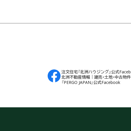
フッター
注文住宅『北洲ハウジング』公式Faceb
北洲不動産情報｜建売・土地・中古物件Fa
『PERGO JAPAN』公式Facebook