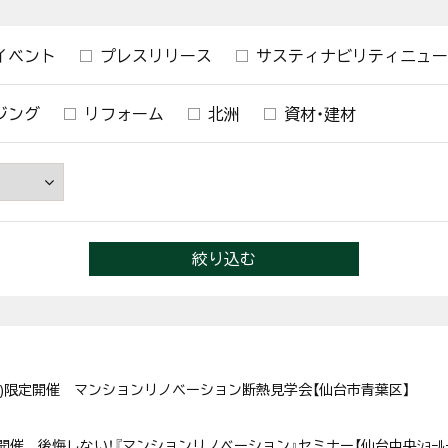
イベント
プレスリリース
サスティナビリティニュー
ジング
リフォーム
北洲
資材・建材
絞り込む
4(日)限定開催 マンションリノベーション断熱見学会【仙台市青葉区】
(土)開催 後悔しない！『マンションリノベーション』セミナー【仙台中央ｼｮｰﾙｰ