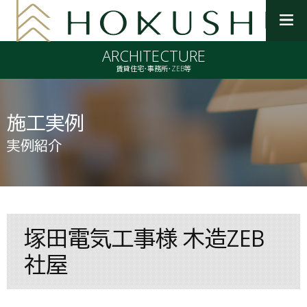
メ
ニ
ARCHITECTURE
ュ
ー
賃貸住宅・事務所・ZEB等
を
開
く
施工実例
実例紹介
塚田電気工事様 木造ZEB
社屋