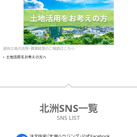
遊休土地の活用・賃貸経営のご相談はこちら
土地活用をお考えの方へ
フッター
北洲SNS一覧
SNS LIST
注文住宅『北洲ハウジング』公式Facebook