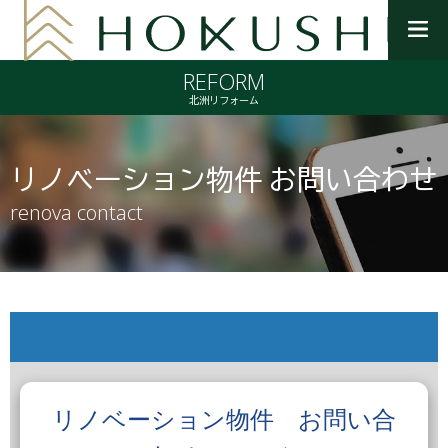
メ
ニ
REFORM
ュ
ー
北洲リフォーム
を
開
く
リノベーション物件 お問い合わせ
renova contact