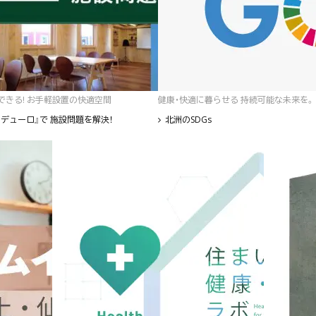
゙きる! お手軽設置の快適空間
健康・快適に暮らせる 持続可能な未来を。
デューロ』で 施設問題を解決！
北洲のSDGs