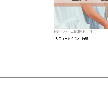
北洲リフォーム【盛岡・北上・仙台】
リフォームイベント情報
フッター