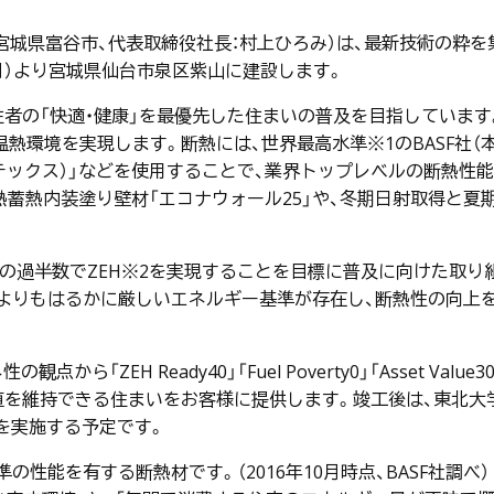
宮城県富谷市、代表取締役社長：村上ひろみ）は、最新技術の粋を
1日（月）より宮城県仙台市泉区紫山に建設します。
者の「快適・健康」を最優先した住まいの普及を目指しています
温熱環境を実現します。断熱には、世界最高水準※1のBASF社（本
ンテックス）」などを使用することで、業界トップレベルの断熱性能で
蓄熱内装塗り壁材「エコナウォール25」や、冬期日射取得と夏
宅の過半数でZEH※2を実現することを目標に普及に向けた取
よりもはるかに厳しいエネルギー基準が存在し、断熱性の向上
から「ZEH Ready40」「Fuel Poverty0」「Asset 
値を維持できる住まいをお客様に提供します。竣工後は、東北
会を実施する予定です。
準の性能を有する断熱材です。（2016年10月時点、BASF社調べ）