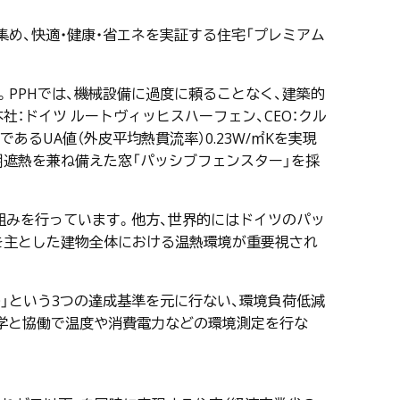
集め、快適・健康・省エネを実証する住宅「プレミアム
。PPHでは、機械設備に過度に頼ることなく、建築的
社：ドイツ ルートヴィッヒスハーフェン、CEO：クル
あるUA値（外皮平均熱貫流率）0.23W/㎡Kを実現
期遮熱を兼ね備えた窓「パッシブフェンスター」を採
り組みを行っています。他方、世界的にはドイツのパッ
を主とした建物全体における温熱環境が重要視され
Value30」という3つの達成基準を元に行ない、環境負荷低減
大学と協働で温度や消費電力などの環境測定を行な