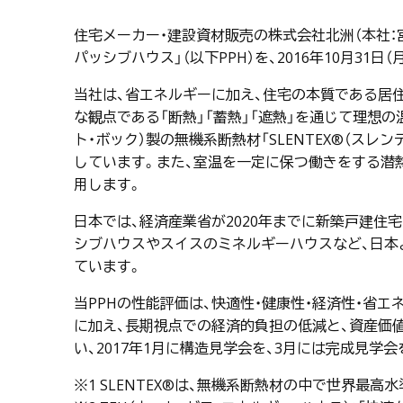
住宅メーカー・建設資材販売の株式会社北洲（本社：
パッシブハウス」（以下PPH）を、2016年10月3
当社は、省エネルギーに加え、住宅の本質である居住
な観点である「断熱」「蓄熱」「遮熱」を通じて理想の
ト・ボック）製の無機系断熱材「SLENTEX®（スレ
しています。また、室温を一定に保つ働きをする潜熱
用します。
日本では、経済産業省が2020年までに新築戸建住
シブハウスやスイスのミネルギーハウスなど、日本
ています。
当PPHの性能評価は、快適性・健康性・経済性・省エネ性の観点
に加え、長期視点での経済的負担の低減と、資産価
い、2017年1月に構造見学会を、3月には完成見学
※1 SLENTEX®は、無機系断熱材の中で世界最高水