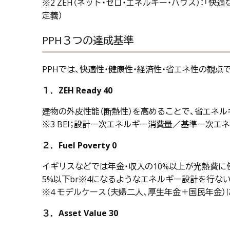
※2 ZEH（ネット・ゼロ・エネルギー・ハウス）：
定義）
PPH３つの達成基準
PPHでは、快適性・健康性・経済性・省エネ性の観点
１．ZEH Ready 40
建物の外皮性能（断熱性）を高めることで、省エネル
※3 BEI；設計一次エネルギー消費量／基準一次エ
２．Fuel Poverty 0
イギリスなどでは年金・収入の10%以上が光熱費に使わ
5%以下br※4になるようなエネルギー設計を行な
※4 モデルケース（夫婦二人、厚生年金＋国民年金）
３．Asset Value 30