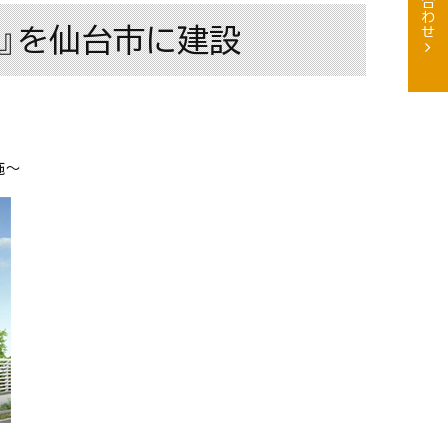
』を仙台市に建設
施～