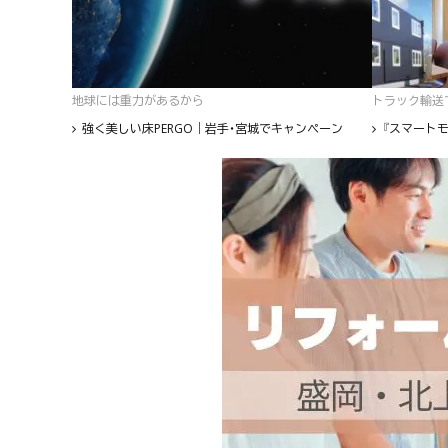
地球には重力があるから
トラック輸送て
強く美しい床PERGO｜岩手・宮城でキャンペーン
『スマートモ