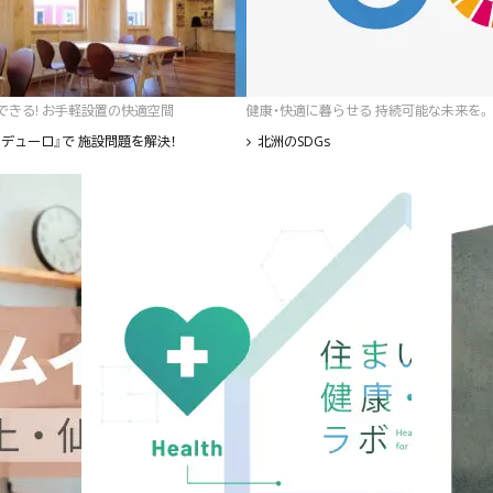
゙きる! お手軽設置の快適空間
健康・快適に暮らせる 持続可能な未来を。
デューロ』で 施設問題を解決！
北洲のSDGs