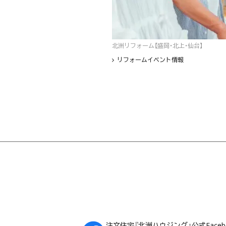
北洲リフォーム【盛岡・北上・仙台】
リフォームイベント情報
フッター
注文住宅『北洲ハウジング』公式Faceb