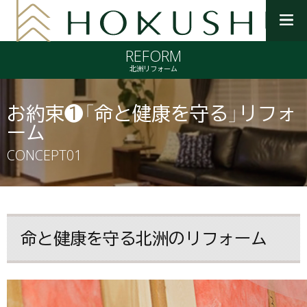
メ
ニ
REFORM
ュ
ー
北洲リフォーム
を
開
く
お約束❶「命と健康を守る」リフォ
ーム
CONCEPT01
命と健康を守る北洲のリフォーム