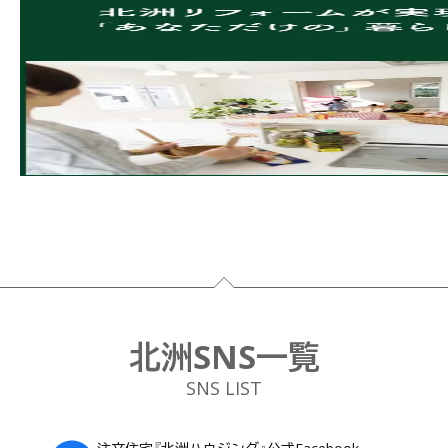
フッター
北洲SNS一覧
SNS LIST