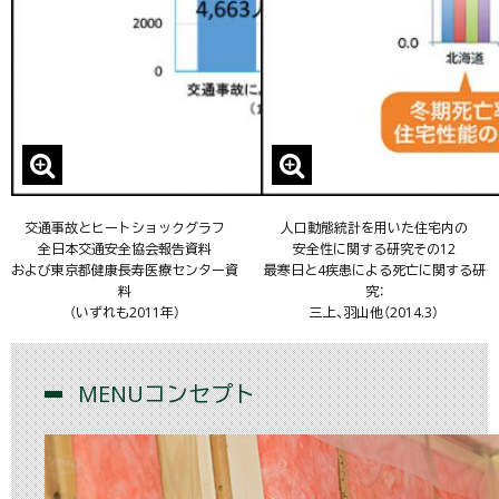
交通事故とヒートショックグラフ
人口動態統計を用いた住宅内の
全日本交通安全協会報告資料
安全性に関する研究その12
および東京都健康長寿医療センター資
最寒日と4疾患による死亡に関する研
料
究：
（いずれも2011年）
三上、羽山他（2014.3）
MENU
コンセプト