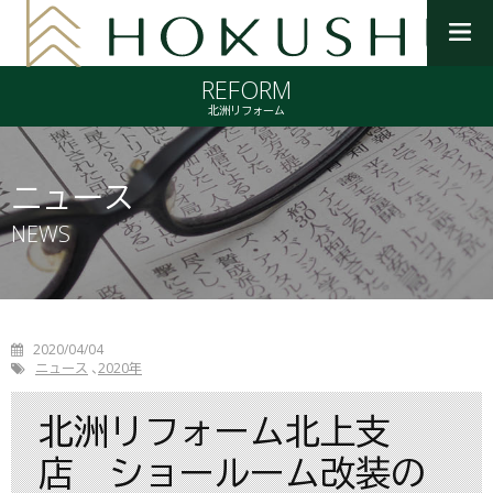
メ
ニ
REFORM
ュ
ー
北洲リフォーム
を
開
く
ニュース
NEWS
2020/04/04
ニュース
2020年
北洲リフォーム北上支
店 ショールーム改装の