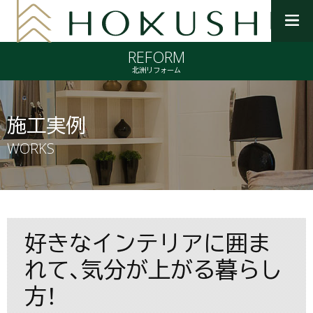
メ
ニ
REFORM
ュ
ー
北洲リフォーム
を
開
く
施工実例
WORKS
好きなインテリアに囲ま
れて、気分が上がる暮らし
方！