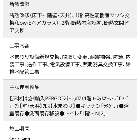
断熱改修
断熱改修（床下・1階壁・天井）、1階-高性能樹脂サッシ交
換（Low-Eペアガラス）、2階-断熱内窓設置、断熱玄関ド
ア交換
工事内容
水まわり設備新規交換、間取り変更、耐震補強、防蟻、内
装工事、造作工事、電気設備工事、照明器具交換工事、給
排水配管工事
主な使用製品
【床材】北洲輸入PERGOﾗﾐﾈｰﾄﾌﾛｱ（1階ｺｰｽﾀﾙｵｰｸ・ﾌﾞﾛﾝﾄﾞ
ｵｰｸ）【壁・天井】ｸﾛｽ【水まわり】●キッチン「ﾗｸｼｰﾅ」●浴
室既存●洗面既存移設●トイレ「1階‐NJ2」
施工期間
約11週間