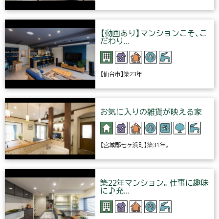
【動画あり】マンションこそ、こ
だわり…
【仙台市】築23年
お気に入りの雑貨が映える家
【宮城郡七ヶ浜町】築31年。
築22年マンション。仕事に趣味
に♪充…