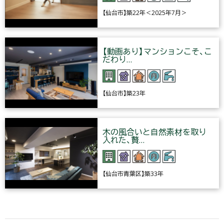
【仙台市】築22年＜2025年7月＞
【動画あり】マンションこそ、こ
だわり…
【仙台市】築23年
木の風合いと自然素材を取り
入れた、贅…
【仙台市青葉区】築33年