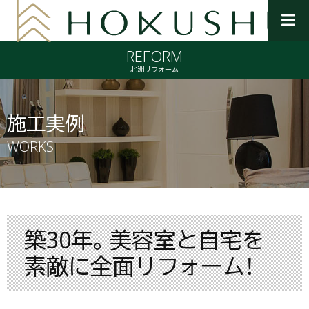
メ
ニ
REFORM
ュ
ー
北洲リフォーム
を
開
く
施工実例
WORKS
築30年。美容室と自宅を
素敵に全面リフォーム！