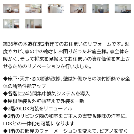
築36年の木造在来2階建てのお住まいのリフォームです。湿
度やカビ、家の中の寒さにお困りだったお施主様。家全体を
暖かく、そして将来を見据えてお住まいの資産価値を向上さ
せるためのリノベーションを行いました。
◆床下・天井・窓の断熱改修、壁は外側からの吹付断熱で家全
体の断熱性能アップ
◆各階に24時間集中換気システムを導入
◆屋根塗装＆外壁張替えで外装を一新
◆2階のLDK内装をリニューアル
◆2階のリビング隣の和室をご主人の書斎＆趣味の洋室に。
LDKとの一体化も可能になります
◆1階のお部屋のフォーメーションを変えて、ピアノを置く