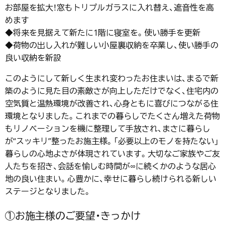
お部屋を拡大！窓もトリプルガラスに入れ替え、遮音性を高
めます
◆将来を見据えて新たに1階に寝室を。使い勝手を更新
◆荷物の出し入れが難しい小屋裏収納を卒業し、使い勝手の
良い収納を新設
このようにして新しく生まれ変わったお住まいは、まるで新
築のように見た目の素敵さが向上しただけでなく、住宅内の
空気質と温熱環境が改善され、心身ともに喜びにつながる住
環境となりました。これまでの暮らしでたくさん増えた荷物
もリノベーションを機に整理して手放され、まさに暮らし
が“スッキリ”整ったお施主様。「必要以上のモノを持たない」
暮らしの心地よさが体現されています。大切なご家族やご友
人たちを招き、会話を愉しむ時間が∞に続くかのような居心
地の良い住まい。心豊かに、幸せに暮らし続けられる新しい
ステージとなりました。
①お施主様のご要望・きっかけ