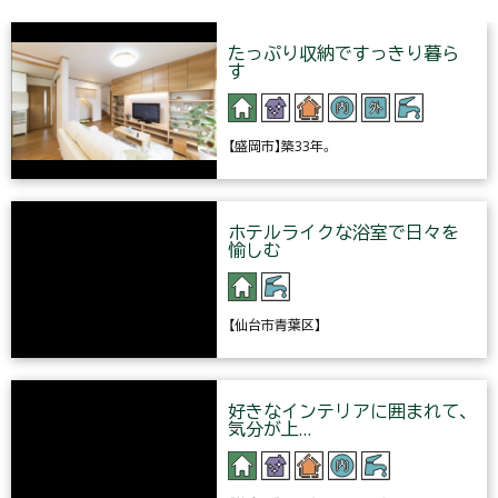
たっぷり収納ですっきり暮ら
す
【盛岡市】築33年。
ホテルライクな浴室で日々を
愉しむ
【仙台市青葉区】
好きなインテリアに囲まれて、
気分が上…