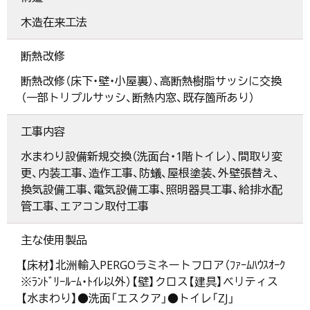
木造在来工法
断熱改修
断熱改修（床下・壁・小屋裏）、高断熱樹脂サッシに交換
（一部トリプルサッシ、断熱内窓、既存箇所あり）
工事内容
水まわり設備新規交換（洗面台・1階トイレ）、間取り変
更、内装工事、造作工事、防蟻、屋根塗装、外壁張替え、
換気設備工事、電気設備工事、照明器具工事、給排水配
管工事、エアコン取付工事
主な使用製品
【床材】北洲輸入PERGOラミネートフロア（ﾌｧｰﾑﾊｳｽｵｰｸ
※ﾗﾝﾄﾞﾘｰﾙｰﾑ・ﾄｲﾚ以外）【壁】クロス【建具】ベリティス
【水まわり】●洗面「エスクア」●トイレ「ZJ」