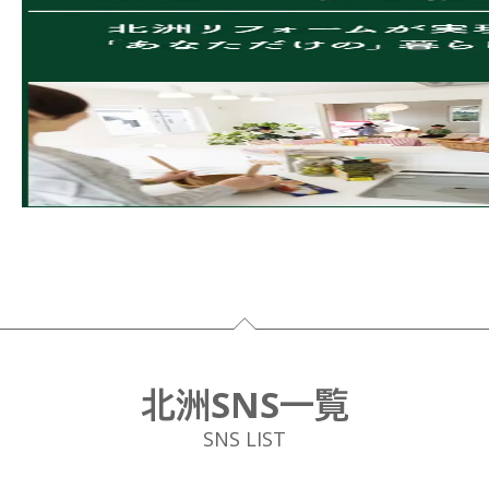
フッター
北洲SNS一覧
SNS LIST