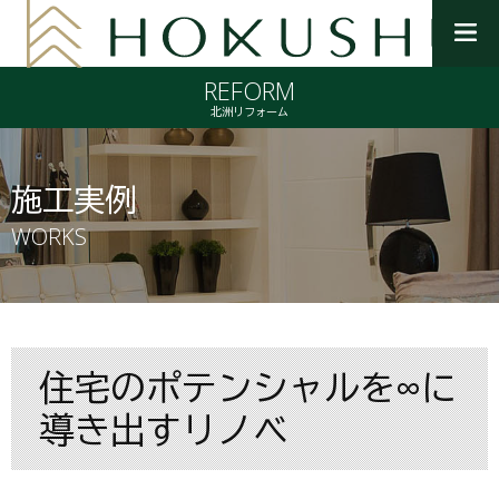
メ
ニ
REFORM
ュ
ー
北洲リフォーム
を
開
く
施工実例
WORKS
住宅のポテンシャルを∞に
導き出すリノベ