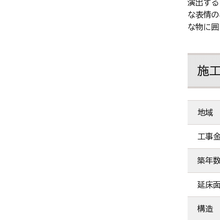
演出する
な表情の
な物に囲
施
地域
工事
築年
延床
構造