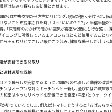
毛布がいらなくなったといいます。「それでも暖かくて足を出し
横顔は快適な暮らしを彷彿とさせます。
間取りは中央玄関から左右にリビング、寝室が振り分けられ、階
けないことを提案された時、「えっ！いいの？？？」と半信半疑
得。「床暖房のおかげで暖かい空気が寝室や2階にも行き渡り、
ダイニングに設置しているエアコンもほとんど使用することな
からふんわりとやさしい暖かさで包み、健康な暮らしが叶う心
活が完結できる間取り
と適材適所な収納
アで暮らしが完結するように、間取りの見直しと動線の改善も
チンはオープンな対面キッチンへと一新し、並びには冷蔵庫ま
の和室はゆったりベッドを配置できる寝室（洋室）とウォーク
何か切っているでしょ、例えばトマト。そうすると『おばあちゃん
）」。遊びに来るお孫様とキッチン越しにそんな会話を楽しんだ