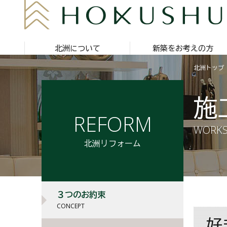
北洲について
新築をお考えの方
北洲トップ
施
REFORM
WORK
北洲リフォーム
３つのお約束
CONCEPT
好