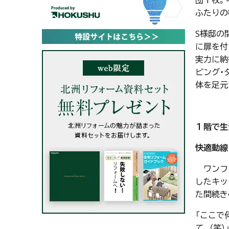
団１枚。
ふたりの
S様邸の
に扉を付
実力に納
ビング・
体を足元
１階で生
快適動線
ワンフロ
したキッ
た間続き
「ここで
て…（笑