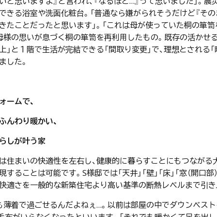
いと思いますよ』と言われ、『なるほど…』って思いました」。
できる浴室や洗面化粧台。「普通なら嫌がられそうだけど『その
きたことだったと思います」。「これは母が使っていた桐の箪笥
母様の思いが息づく桐の箪笥を再利用したもの。既存の活かせる
上」と１階で生活が完結できる「間取り変更」で、理想とされる
ました。
ォームで、
ふんわり暖かい、
らしが叶う家
は住まいの快適性を左右し、健康的に暮らすことにもつながる
現することは可能です。S様邸では「天井」「壁」「床」「窓（開口
快適さを一般的な新築住宅より高い基準の断熱レベルまで引き
も薄着で過ごせるんだよねぇ…。以前は部屋の中でダウンベスト