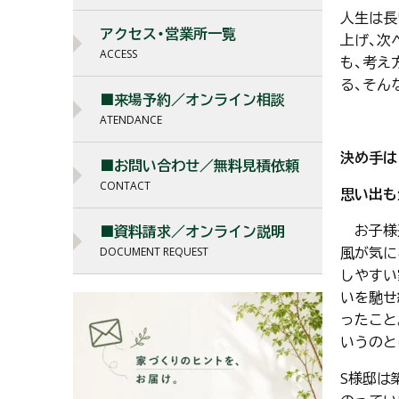
人生は長
アクセス・営業所一覧
上げ、次
ACCESS
も、考え
る、そん
■来場予約／オンライン相談
ATENDANCE
決め手は
■お問い合わせ／無料見積依頼
CONTACT
思い出も
お子様達
■資料請求／オンライン説明
風が気に
DOCUMENT REQUEST
しやすい
いを馳せ
ったこと
いうのと
S様邸は