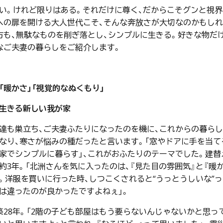
い。けれど限りはある。それだけに尊く、だからこそグンと視界
への扉を開ける大人世代こそ、そんな奔放さが大切なのかもし
方も、無駄なものを削ぎ落とし、シンプルに生きる。好きな物だ
なご夫妻の暮らしをご紹介します。
「暖かさ」「視覚的なぬくもり」
生きる新しい我が家
も巣立ち、ご夫妻ふたりになったのを機に、これからの暮らし
なり、寒さが悩みの種だったと言います。「窓やドアに手を当てる
家でシンプルに暮らす」、これがおふたりのテーマでした。建替
約3年。「北洲さんを気に入ったのは、『見た目の雰囲気』と『暖
。洋服を買いに行った時、しつこくされると“うっとうしいな”
は違ったのが良かったですよねぇ」。
築28年。「2階の子ども部屋はもう要らないんじゃないかと思っ