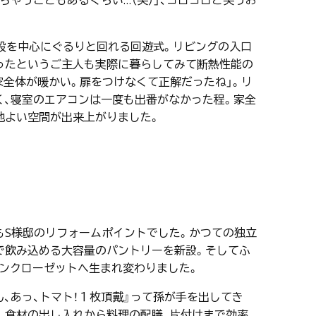
ちゃうこともあるくらい…（笑）」、コロコロと笑うお
段を中心にぐるりと回れる回遊式。リビングの入口
だったというご主人も実際に暮らしてみて断熱性能の
家全体が暖かい。扉をつけなくて正解だったね」。リ
く、寝室のエアコンは一度も出番がなかった程。家全
地よい空間が出来上がりました。
S様邸のリフォームポイントでした。かつての独立
で飲み込める大容量のパントリーを新設。そしてふ
インクローゼットへ生まれ変わりました。
、あっ、トマト！１枚頂戴』って孫が手を出してき
り、食材の出し入れから料理の配膳、片付けまで効率