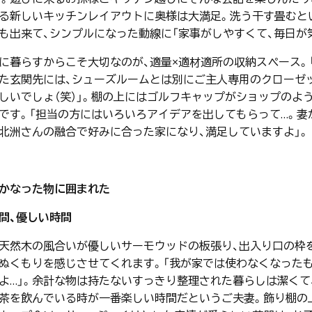
る新しいキッチンレイアウトに奥様は大満足。洗う→干す→畳む
も出来て、シンプルになった動線に「家事がしやすくて、毎日が
に暮らすからこそ大切なのが、適量×適材適所の収納スペース。
た玄関先には、シューズルームとは別にご主人専用のクローゼッ
しいでしょ（笑）」。棚の上にはゴルフキャップがショップのよ
です。「担当の方にはいろいろアイデアを出してもらって…。妻
北洲さんの融合で好みに合った家になり、満足していますよ」。
かなった物に囲まれた
間、優しい時間
天然木の風合いが優しいサーモウッドの板張り、出入り口の枠
ぬくもりを感じさせてくれます。「我が家では使わなくなったも
よ…」。余計な物は持たないすっきり整理された暮らしは潔くて
茶を飲んでいる時が一番楽しい時間だというご夫妻。飾り棚の