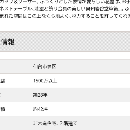
カップ＆ソーサー。ぷっくりとした表情が愛らしい花器は、お子
ネストテーブル、漆塗と飾り金具の美しい奥州岩谷堂箪笥…。
まれた空間はこの上なく心地よく、脱力することを許してくれ
工情報
仙台市泉区
金額
1500万以上
数
築28年
面積
約42坪
非木造住宅、２階建て