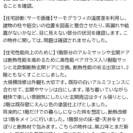
ることを確認。
【住宅診断：サーモ画像】サーモグラフィの温度差を利用し、
建物の柱や筋交いの位置を図面と整合させたり、雨漏れや結
露がないかなど、目に見えない部分の状況を確認します。こ
の物件に関しては、問題は確認されませんでした。
【住宅性能向上のために】1階部分のアルミサッシや玄関ドア
は断熱性能を高めるために高性能ペアガラス入り樹脂サッ
シと北欧製断熱玄関ドアに交換。断熱性能の劣る出窓は1、2
階ともなくすことにしました。
大規模改修は外観も大切です。既存の白いアルミフェンスに
合わせて、玄関やサッシは白にします。落ち着いていながら
軽快で楽しい雰囲気にしたいと玄関周辺はタイル張りとし、
2階は既存壁にえんじ色の塗装仕上げとしました。
将来的に1階だけでの暮らしになった時を想定し、断熱改修
は1階をメインに行いました。1階部分の床・壁・天井をすっ
ぽりと断熱材で包みます。こちらの物件は、築22年とまだ新