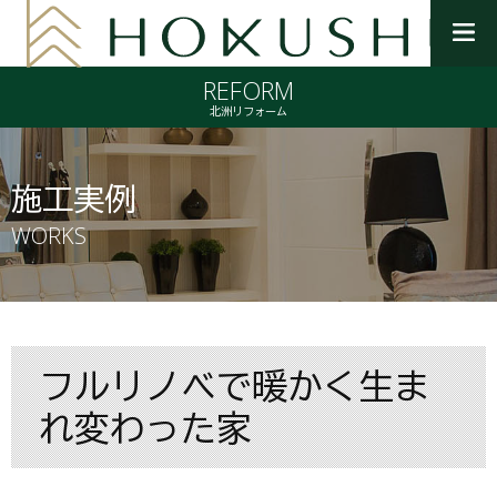
メ
ニ
REFORM
ュ
ー
北洲リフォーム
を
開
く
施工実例
WORKS
フルリノベで暖かく生ま
れ変わった家