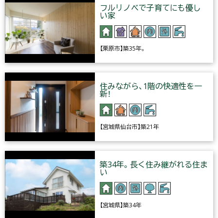
フルリノベで子育てにも優し
い家
【栗原市】築35年。
住みながら、1階の快適性を一
新！
【宮城県仙台市】築21年
築34年。長く住み継がれる住ま
い
【宮城県】築34年