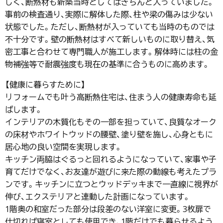
しく、断熱材も新築当時としてはきちんと入っていました。
事前の検査通り、実際に解体した際、柱や梁の傷みは少ない
状態でした。ただし、断熱材が入っていても当時のものでは
不十分です。壁の断熱材はすべて新しいものに取り替え、気
密工事と合わせて専門職人が施工します。解体時には柱の金
物補強等で耐震強度も現在の基準に合うものに高めます。
【健康に暮らすために】
リフォームでも叶う高断熱住宅は、住まう人の健康寿命も延
ばします。
インテリアの木質化もその一部を担っていて、良質なオーク
の床材やホワイトウッドの腰壁、塗り壁を施し、心身ともに
居心地の良い空間を実現します。
キッチン両脇はぐるっと回れるようになっていて、家事や子
育てだけでなく、お友達が遊びに来た際の動線も考えたプラ
ンです。キッチンに立つとウッドデッキまで一直線に視界が
伸び、エクステリアと連動した計画になっています。
1階奥の和室だった部分は段差のない洋室に変更。3枚扉で
仕切れば寝室としても使用でき、1階だけでも暮らせるよう