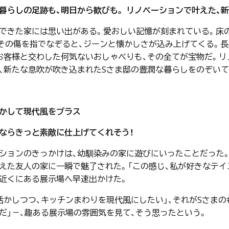
暮らしの足跡も、明日から歓びも。 リノベーションで叶えた、
できた家には思い出がある。愛おしい記憶が刻まれている。床
その傷を指でなぞると、ジーンと懐かしさが込み上げてくる。長
お客様と交わした何気ないおしゃべりも、その全てが宝物だ。
、新たな息吹が吹き込まれたSさま邸の豊潤な暮らしをのぞいて
かして現代風をプラス
ならきっと素敵に仕上げてくれそう！
ションのきっかけは、幼馴染みの家に遊びにいったことだった。
えた友人の家に一瞬で魅了された。「この感じ、私が好きなテイス
近くにある展示場へ早速出かけた。
活かしつつ、キッチンまわりを現代風にしたい」、それがSさま
だ」－、趣ある展示場の雰囲気を見て、そう思ったという。