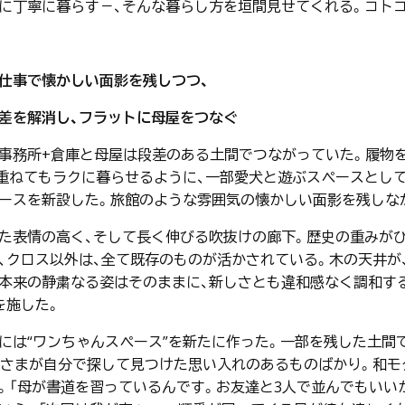
に丁寧に暮らす－、そんな暮らし方を垣間見せてくれる。コトコ
仕事で懐かしい面影を残しつつ、
差を解消し、フラットに母屋をつなぐ
務所+倉庫と母屋は段差のある土間でつながっていた。履物を
重ねてもラクに暮らせるように、一部愛犬と遊ぶスペースとして
ースを新設した。旅館のような雰囲気の懐かしい面影を残しな
表情の高く、そして長く伸びる吹抜けの廊下。歴史の重みがひ
、クロス以外は、全て既存のものが活かされている。木の天井が
本来の静粛なる姿はそのままに、新しさとも違和感なく調和す
を施した。
は“ワンちゃんスペース”を新たに作った。一部を残した土間
Sさまが自分で探して見つけた思い入れのあるものばかり。和モ
。「母が書道を習っているんです。お友達と3人で並んでもいい