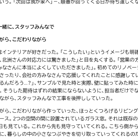
いう。「次回は我が家へ」－、順番が回ってくる日が待ち遠しく
一緒に、スタッフみんなで
がら、こだわりながら
インテリアが好きだった。「こうしたい」というイメージも明
、北洲さんの対応力には驚きました」と目を丸くする。「営業の
みなさんに本当によくしていただきました」。初めてのリノベー
さったり、会社の方みなさんで応援してくれたことに感謝してい
るんだろう…？」、サンプルで見た時と実際、壁に貼ってみた時
。そうした期待はずれの結果にならないように、担当者だけでな
ながら、スタッフみんなで工事を後押ししていった。
がら、こだわりながら作っていった、ほっとくつろげるリビング
ース。2つの空間の間に設置されているガラス窓。それは既存
日も見ている。これから先も見守っていてくれる。こちら側から
に、暮らしの中の小さなつぶやきを切り取っていってくれるの