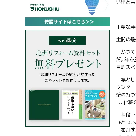
い出と共
丁寧な手
土間の段
かつて事
だ。年を
目的スペ
凛とした
ウンター
壁の持つ
し、化粧
階段下に
ひとつ、
ーを灯す