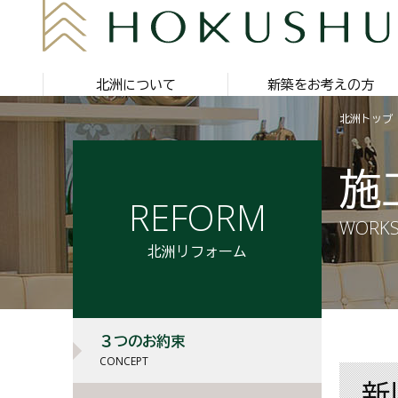
北洲について
新築をお考えの方
北洲トップ
施
REFORM
WORK
北洲リフォーム
３つのお約束
CONCEPT
新