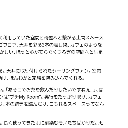
して利用していた空間と母屋へと繋がる土間スペース
フロア、天井を彩る3本の表し梁、カフェのような
懐かしい、ほっと心が安らぐくつろぎの空間へと生ま
る。天井に取り付けられたシーリングファン。室内
助け、ほんわかと家族を包み込んでくれる。
。「あそこでお茶を飲んだりしたいですねぇ…」、は
“プチMy Room”。奥行をたっぷり取り、カフェ
り、本の続きを読んだり、こもれるスペースってなん
う。長く使ってきた肌に馴染むモノたちばかりだ。思