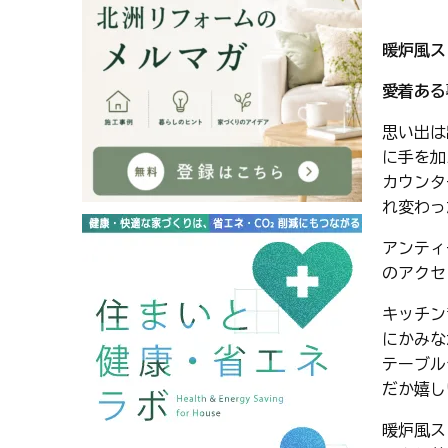
暖炉風ス
愛着ある
思い出は
に手を加
カウンタ
れ変わっ
アンティ
のアクセ
キッチン
にかみな
テーブル
だか嬉し
暖炉風ス