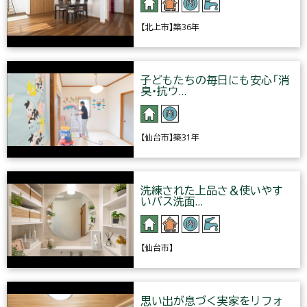
【北上市】築36年
子どもたちの毎日にも安心「消
臭・抗ウ…
【仙台市】築31年
洗練された上品さ＆使いやす
いバス洗面…
【仙台市】
思い出が息づく実家をリフォ