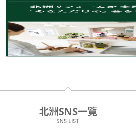
フッター
北洲SNS一覧
SNS LIST