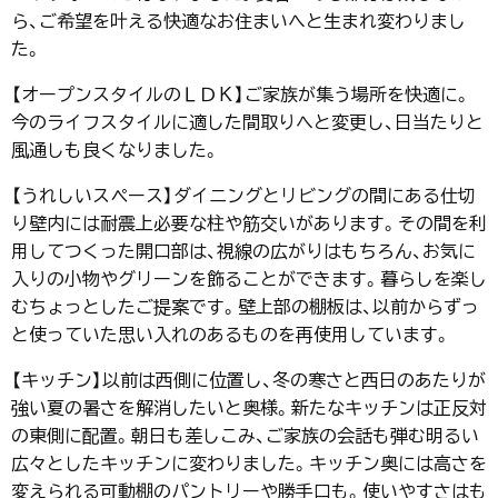
ら、ご希望を叶える快適なお住まいへと生まれ変わりまし
た。
【オープンスタイルのＬＤＫ】ご家族が集う場所を快適に。
今のライフスタイルに適した間取りへと変更し、日当たりと
風通しも良くなりました。
【うれしいスペース】ダイニングとリビングの間にある仕切
り壁内には耐震上必要な柱や筋交いがあります。その間を利
用してつくった開口部は、視線の広がりはもちろん、お気に
入りの小物やグリーンを飾ることができます。暮らしを楽し
むちょっとしたご提案です。壁上部の棚板は、以前からずっ
と使っていた思い入れのあるものを再使用しています。
【キッチン】以前は西側に位置し、冬の寒さと西日のあたりが
強い夏の暑さを解消したいと奥様。新たなキッチンは正反対
の東側に配置。朝日も差しこみ、ご家族の会話も弾む明るい
広々としたキッチンに変わりました。キッチン奥には高さを
変えられる可動棚のパントリーや勝手口も。使いやすさはも