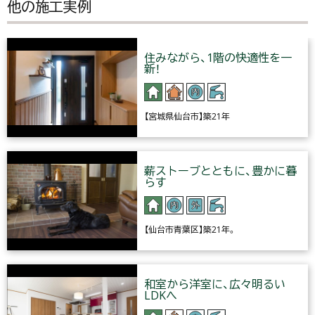
他の施工実例
住みながら、1階の快適性を一
新！
【宮城県仙台市】築21年
薪ストーブとともに、豊かに暮
らす
【仙台市青葉区】築21年。
和室から洋室に、広々明るい
LDKへ