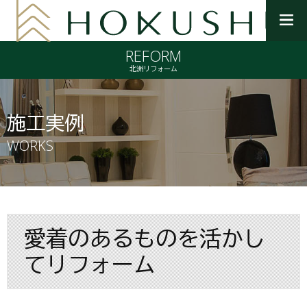
メ
ニ
REFORM
ュ
ー
北洲リフォーム
を
開
く
施工実例
WORKS
愛着のあるものを活かし
てリフォーム